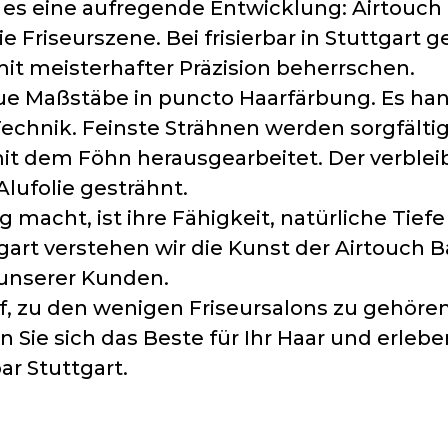
t es eine aufregende Entwicklung: Airtouch
e Friseurszene. Bei frisierbar in Stuttgart 
it meisterhafter Präzision beherrschen.
ue Maßstäbe in puncto Haarfärbung. Es ha
chnik. Feinste Strähnen werden sorgfältig
t dem Föhn herausgearbeitet. Der verbleib
lufolie gesträhnt.
 macht, ist ihre Fähigkeit, natürliche Tie
ttgart verstehen wir die Kunst der Airtouch 
 unserer Kunden.
auf, zu den wenigen Friseursalons zu gehöre
Sie sich das Beste für Ihr Haar und erleben 
ar Stuttgart.